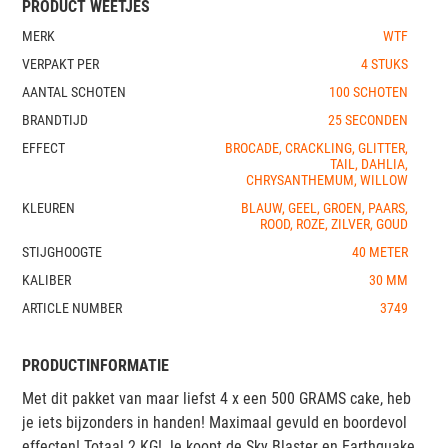
PRODUCT WEETJES
MERK
WTF
VERPAKT PER
4 STUKS
AANTAL SCHOTEN
100 SCHOTEN
BRANDTIJD
25 SECONDEN
EFFECT
BROCADE, CRACKLING, GLITTER,
TAIL, DAHLIA,
CHRYSANTHEMUM, WILLOW
KLEUREN
BLAUW, GEEL, GROEN, PAARS,
ROOD, ROZE, ZILVER, GOUD
STIJGHOOGTE
40 METER
KALIBER
30 MM
ARTICLE NUMBER
3749
PRODUCTINFORMATIE
Met dit pakket van maar liefst 4 x een 500 GRAMS cake, heb
je iets bijzonders in handen! Maximaal gevuld en boordevol
effecten! Totaal 2 KG! Je koopt de Sky Blaster en Earthquake