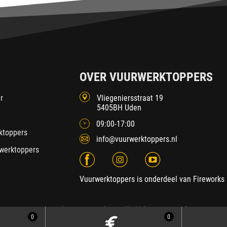
OVER VUURWERKTOPPERS
r
Vliegeniersstraat 19
5405BH Uden
09:00-17:00
ktoppers
info@vuurwerktoppers.nl
werktoppers
Vuurwerktoppers is onderdeel van Fireworks 
2026 Fireworks International
| Ontwikkeld door
SEDNA.software
0
0