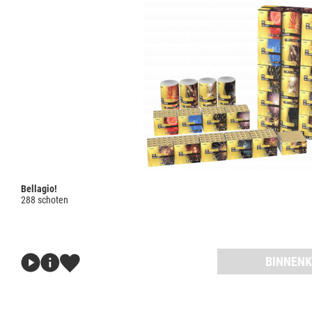
Bellagio!
288 schoten
BINNENK