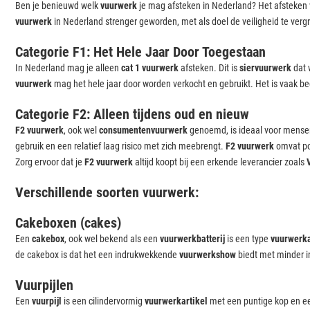
Ben je benieuwd welk
vuurwerk
je mag afsteken in Nederland? Het afsteken
vuurwerk
in Nederland strenger geworden, met als doel de veiligheid te verg
Categorie F1: Het Hele Jaar Door Toegestaan
In Nederland mag je alleen
cat 1 vuurwerk
afsteken. Dit is
siervuurwerk
dat 
vuurwerk
mag het hele jaar door worden verkocht en gebruikt. Het is vaak be
Categorie F2: Alleen tijdens oud en nieuw
F2 vuurwerk
, ook wel
consumentenvuurwerk
genoemd, is ideaal voor mensen
gebruik en een relatief laag risico met zich meebrengt.
F2 vuurwerk
omvat po
Zorg ervoor dat je
F2 vuurwerk
altijd koopt bij een erkende leverancier zoals
Verschillende soorten vuurwerk:
Cakeboxen (cakes)
Een
cakebox
, ook wel bekend als een
vuurwerkbatterij
is een type
vuurwerka
de cakebox is dat het een indrukwekkende
vuurwerkshow
biedt met minder in
Vuurpijlen
Een
vuurpijl
is een cilindervormig
vuurwerkartikel
met een puntige kop en een