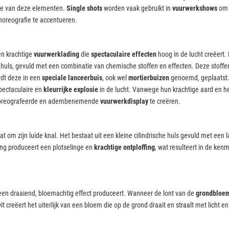
tie van deze elementen.
Single shots
worden vaak gebruikt in
vuurwerkshows
om 
oreografie te accentueren.
 en krachtige
vuurwerklading
die
spectaculaire effecten
hoog in de lucht creëert
 huls, gevuld met een combinatie van chemische stoffen en effecten. Deze stoffen 
rdt deze in een
speciale lanceerbuis
, ook wel
mortierbuizen
genoemd, geplaatst. 
pectaculaire en
kleurrijke explosie
in de lucht. Vanwege hun krachtige aard en het
choreografeerde en adembenemende
vuurwerkdisplay
te creëren.
t om zijn luide knal. Het bestaat uit een kleine cilindrische huls gevuld met een 
ing produceert een plotselinge en
krachtige ontploffing
, wat resulteert in de ke
 een draaiend, bloemachtig effect produceert. Wanneer de lont van de
grondbloe
Dit creëert het uiterlijk van een bloem die op de grond draait en straalt met licht en