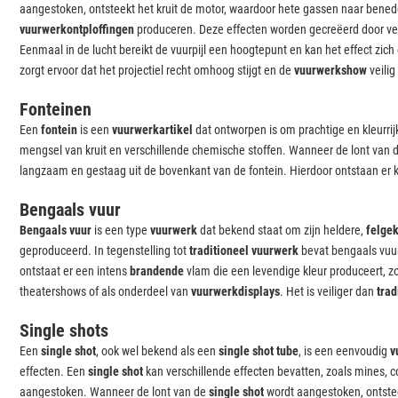
aangestoken, ontsteekt het kruit de motor, waardoor hete gassen naar ben
vuurwerkontploffingen
produceren. Deze effecten worden gecreëerd door vers
Eenmaal in de lucht bereikt de vuurpijl een hoogtepunt en kan het effect zic
zorgt ervoor dat het projectiel recht omhoog stijgt en de
vuurwerkshow
veilig
Fonteinen
Een
fontein
is een
vuurwerkartikel
dat ontworpen is om prachtige en kleurrij
mengsel van kruit en verschillende chemische stoffen. Wanneer de lont van 
langzaam en gestaag uit de bovenkant van de fontein. Hierdoor ontstaan er kl
Bengaals vuur
Bengaals vuur
is een type
vuurwerk
dat bekend staat om zijn heldere,
felge
geproduceerd. In tegenstelling tot
traditioneel vuurwerk
bevat bengaals vuu
ontstaat er een intens
brandende
vlam die een levendige kleur produceert, zo
theatershows of als onderdeel van
vuurwerkdisplays
. Het is veiliger dan
trad
Single shots
Een
single shot
, ook wel bekend als een
single shot tube
, is een eenvoudig
v
effecten. Een
single shot
kan verschillende effecten bevatten, zoals mines,
aangestoken. Wanneer de lont van de
single shot
wordt aangestoken, ontsteek