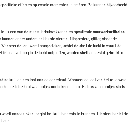
specifieke effecten op exacte momenten te creëren. Ze kunnen bijvoorbeeld
. Het is een van de meest indrukwekkende en opvallende
vuurwerkartikelen
kunnen onder andere gekleurde sterren, flitspoeders, glitter, sissende
Wanneer de lont wordt aangestoken, schiet de shell de lucht in vanuit de
 feit dat ze hoog in de lucht ontploffen, worden
shells
meestal gebruikt in
lading kruit en een lont aan de onderkant. Wanneer de lont van het rotje wordt
nmerkende luide knal waar rotjes om bekend staan. Helaas vallen
rotjes
sinds
m
wordt aangestoken, begint het kruit binnenin te branden. Hierdoor begint de
 kleur.