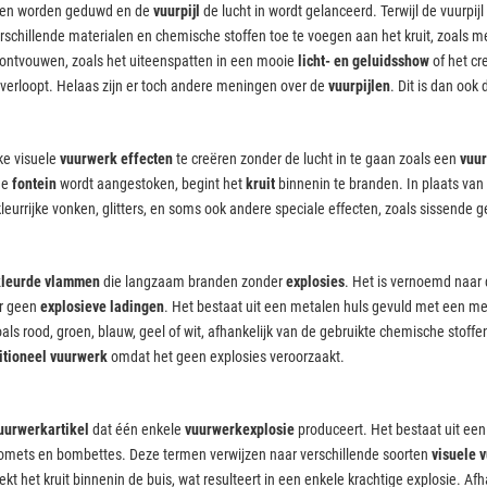
eden worden geduwd en de
vuurpijl
de lucht in wordt gelanceerd. Terwijl de vuurpij
chillende materialen en chemische stoffen toe te voegen aan het kruit, zoals met
h ontvouwen, zoals het uiteenspatten in een mooie
licht- en geluidsshow
of het cr
 verloopt. Helaas zijn er toch andere meningen over de
vuurpijlen
. Dit is dan ook
ke visuele
vuurwerk effecten
te creëren zonder de lucht in te gaan zoals een
vuur
de
fontein
wordt aangestoken, begint het
kruit
binnenin te branden. In plaats van
eurrijke vonken, glitters, en soms ook andere speciale effecten, zoals sissende g
kleurde vlammen
die langzaam branden zonder
explosies
. Het is vernoemd naar 
r geen
explosieve ladingen
. Het bestaat uit een metalen huls gevuld met een m
als rood, groen, blauw, geel of wit, afhankelijk van de gebruikte chemische stoffe
itioneel vuurwerk
omdat het geen explosies veroorzaakt.
uurwerkartikel
dat één enkele
vuurwerkexplosie
produceert. Het bestaat uit een 
 comets en bombettes. Deze termen verwijzen naar verschillende soorten
visuele 
t het kruit binnenin de buis, wat resulteert in een enkele krachtige explosie. Afh