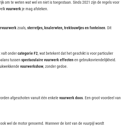
rijk om te weten wat wel en niet is toegestaan. Sinds 2021 zijn de regels voor
welk
vuurwerk
je mag afsteken.
ervuurwerk
zoals,
sterretjes, knalerwten, trektouwtjes en fonteinen
. Dit
k valt onder
categorie F2
, wat betekent dat het geschikt is voor particulier
 balans tussen
spectaculaire vuurwerk effecten
en gebruiksvriendelijkheid.
ndrukwekkende
vuurwerkshow
, zonder gedoe.
worden afgeschoten vanuit één enkele
vuurwerk doos
. Een groot voordeel van
t, ook wel de motor genoemd. Wanneer de lont van de vuurpijl wordt