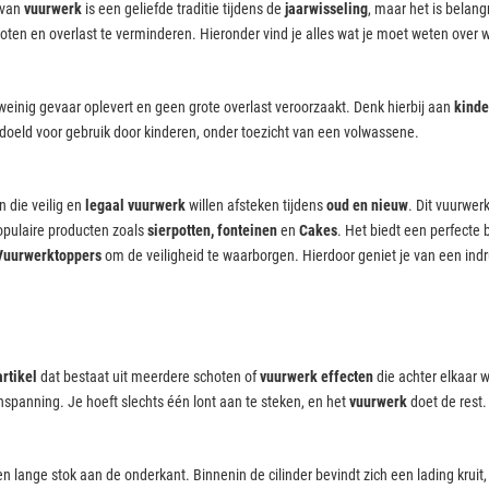
 van
vuurwerk
is een geliefde traditie tijdens de
jaarwisseling
, maar het is belang
roten en overlast te verminderen. Hieronder vind je alles wat je moet weten over 
weinig gevaar oplevert en geen grote overlast veroorzaakt. Denk hierbij aan
kind
doeld voor gebruik door kinderen, onder toezicht van een volwassene.
 die veilig en
legaal vuurwerk
willen afsteken tijdens
oud en nieuw
. Dit vuurwer
pulaire producten zoals
sierpotten, fonteinen
en
Cakes
. Het biedt een perfecte
Vuurwerktoppers
om de veiligheid te waarborgen. Hierdoor geniet je van een i
rtikel
dat bestaat uit meerdere schoten of
vuurwerk effecten
die achter elkaar 
spanning. Je hoeft slechts één lont aan te steken, en het
vuurwerk
doet de rest.
 lange stok aan de onderkant. Binnenin de cilinder bevindt zich een lading krui