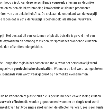
l omhoog vliegt, kan deze verschillende
vuurwerk
effecten en kleurrijke
alen zouten die bij verbranding karakteristieke kleuren produceren.
eëren van een enkele
lichtflits
. De stok aan de onderkant van de
vuurpijl
 de reden dat in 2019 de
vuurpijl
is bestempeld als
illegaal vuurwerk
.
pijl
. Het bestaat uit een kartonnen of plastic buis die is gevuld met een
 te
exploderen
en omhoog te vliegen, verspreidt het brandende kruit zich
eluiden of knetterende geluiden.
de Bengaalse regio in het oosten van India, waar het oorspronkelijk werd
engsel van
pyrotechnische chemicaliën
. Wanneer de lont wordt aangestoken,
n.
Bengaals vuur
wordt vaak gebruikt bij nachtelijke evenementen,
kleine kartonnen of plastic buis die is gevuld met een enkele lading kruit en
vuurwerk effecten
die worden geproduceerd wanneer de
single shot
wordt
ankelijk van het type
single shot
kunnen de effecten variëren, zoals een
luide