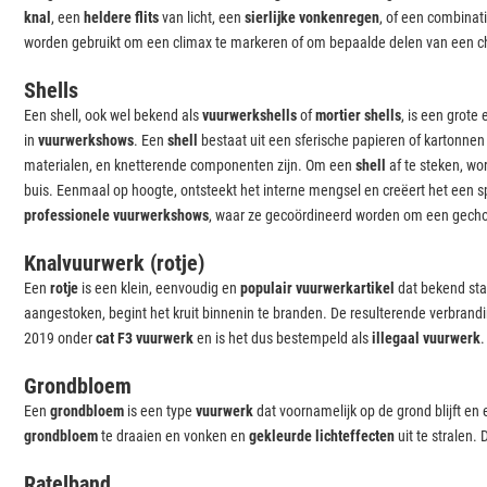
knal
, een
heldere flits
van licht, een
sierlijke vonkenregen
, of een combina
worden gebruikt om een climax te markeren of om bepaalde delen van een ch
Shells
Een shell, ook wel bekend als
vuurwerkshells
of
mortier shells
, is een grote
in
vuurwerkshows
. Een
shell
bestaat uit een sferische papieren of kartonnen
materialen, en knetterende componenten zijn. Om een
shell
af te steken, wo
buis. Eenmaal op hoogte, ontsteekt het interne mengsel en creëert het een s
professionele vuurwerkshows
, waar ze gecoördineerd worden om een ge
Knalvuurwerk (rotje)
Een
rotje
is een klein, eenvoudig en
populair vuurwerkartikel
dat bekend staa
aangestoken, begint het kruit binnenin te branden. De resulterende verbrand
2019 onder
cat F3 vuurwerk
en is het dus bestempeld als
illegaal vuurwerk
.
Grondbloem
Een
grondbloem
is een type
vuurwerk
dat voornamelijk op de grond blijft en
grondbloem
te draaien en vonken en
gekleurde lichteffecten
uit te stralen. 
Ratelband