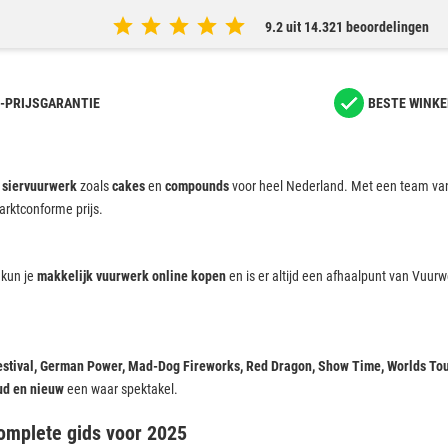
9.2 uit 14.321 beoordelingen
-PRIJSGARANTIE
BESTE WINKE
 siervuurwerk
zoals
cakes
en
compounds
voor heel Nederland. Met een team van
arktconforme prijs.
 kun je
makkelijk vuurwerk online kopen
en is er altijd een afhaalpunt van Vuurwe
Festival, German Power, Mad-Dog Fireworks, Red Dragon, Show Time, Worlds To
ud en nieuw
een waar spektakel.
omplete gids voor 2025