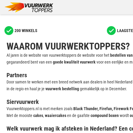
200 WINKELS
LAAGSTE
WAAROM VUURWERKTOPPERS?
Al jaren is de website van vuurwerktoppers de website voor het
bestellen van
gegarandeerd bent van een
goede kwaliteit vuurwerk
voor een eerlijke en m
Partners
Door samen te werken met een breed netwerk aan dealers in heel Nederland
in de regio en haal je je
vuurwerk bestelling
gemakkelijk op in December.
Siervuurwerk
Vuurwerktoppers.nl is met merken zoals
Black Thunder, Firefun, Firework 
Met de mooiste
cakes
,
waaiercakes
en de gaafste
compound boxen
wordt
o
Welk vuurwerk mag ik afsteken in Nederland? Een c