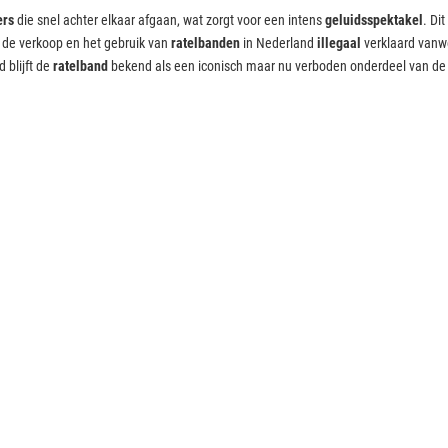
ers
die snel achter elkaar afgaan, wat zorgt voor een intens
geluidsspektakel
. Dit
 de verkoop en het gebruik van
ratelbanden
in Nederland
illegaal
verklaard vanwe
 blijft de
ratelband
bekend als een iconisch maar nu verboden onderdeel van d