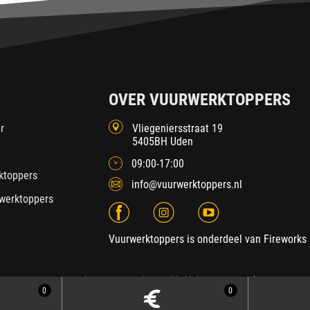
OVER VUURWERKTOPPERS
r
Vliegeniersstraat 19
5405BH Uden
09:00-17:00
ktoppers
info@vuurwerktoppers.nl
werktoppers
Vuurwerktoppers is onderdeel van Fireworks 
2026 Fireworks International
| Ontwikkeld door
SEDNA.software
0
0