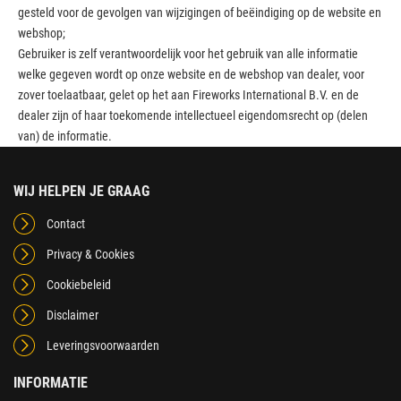
gesteld voor de gevolgen van wijzigingen of beëindiging op de website en
webshop;
Gebruiker is zelf verantwoordelijk voor het gebruik van alle informatie
welke gegeven wordt op onze website en de webshop van dealer, voor
zover toelaatbaar, gelet op het aan Fireworks International B.V. en de
dealer zijn of haar toekomende intellectueel eigendomsrecht op (delen
van) de informatie.
WIJ HELPEN JE GRAAG
Contact
Privacy & Cookies
Cookiebeleid
Disclaimer
Leveringsvoorwaarden
INFORMATIE