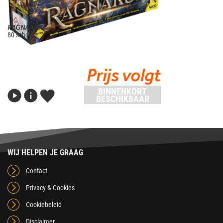
RAGNARÖK
80 schoten
Prijs volgt
BINNENKORT
BESCHIKBAAR
WIJ HELPEN JE GRAAG
Contact
Privacy & Cookies
Cookiebeleid
Disclaimer