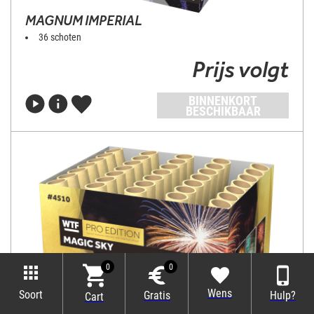
MAGNUM IMPERIAL
36 schoten
Prijs volgt
BINNENKORT
BESCHIKBAAR
0
0
Wens
Soort
Gratis
Hulp?
Cart