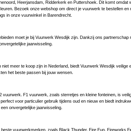
inenoord, Heerjansdam, Ridderkerk en Puttershoek. Dit komt omdat wi
euren. Bezoek onze webshop om direct je vuurwerk te bestellen en re
gs in onze vuurwinkel in Barendrecht.
bieden moet je bij Vuurwerk Wesdijk zijn. Dankzij ons partnerschap 
nvergetelijke jaarwisseling.
n niet meer te koop zijn in Nederland, biedt Vuurwerk Wesdijk veilige
ten het beste passen bij jouw wensen.
vuurwerk. F1 vuurwerk, zoals sterretjes en kleine fonteinen, is veili
ect voor particulier gebruik tijdens oud en nieuw en biedt indrukwekke
 een onvergetelijke jaarwisseling.
 de beste vuurwerkmerken, zoals Black Thunder, Fire Fun, Fireworks