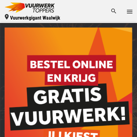
Vuurwerkgigant Waalwijk