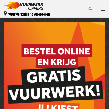
Vuurwerkgigant Apeldoorn