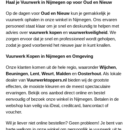
Haal je Vuurwerk in Nijmegen op voor Oud en Nieuw
Op de dagen voor 
Oud en Nieuw
 kun je gemakkelijk je 
vuurwerk ophalen in onze winkel in Nijmegen. Ons ervaren 
personeel staat klaar om je snel en deskundig te helpen met 
advies over 
vuurwerk kopen
 en 
vuurwerkveiligheid
. We 
zorgen ervoor dat je snel en professioneel wordt geholpen, 
zodat je goed voorbereid het nieuwe jaar in kunt knallen.
Vuurwerk Kopen in Nijmegen en Omgeving
Onze klanten komen uit de hele regio, waaronder 
Wijchen
, 
Beuningen
, 
Lent
, 
Weurt
, 
Malden
 en 
Oosterhout
. Als lokale 
dealer van 
Vuurwerktoppers.nl
 bieden wij de grootste 
effecten, de mooiste kleuren en de meest spectaculaire 
ervaringen. Bekijk ons aanbod direct online en bestel 
eenvoudig of bezoek onze winkel in Nijmegen. Betalen in de 
webshop kan veilig via iDeal, creditcard, bancontact of 
voucher.
Wil je liever niet online bestellen? Geen probleem! Je bent van 
harte welkom in onze winkel om persoonlijk je vuurwerk uit te 