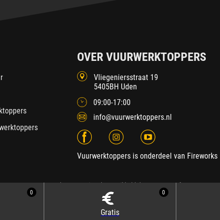
OVER VUURWERKTOPPERS
r
Vliegeniersstraat 19
5405BH Uden
09:00-17:00
ktoppers
info@vuurwerktoppers.nl
werktoppers
Vuurwerktoppers is onderdeel van Fireworks 
2026 Fireworks International
| Ontwikkeld door
SEDNA.software
0
0
Gratis