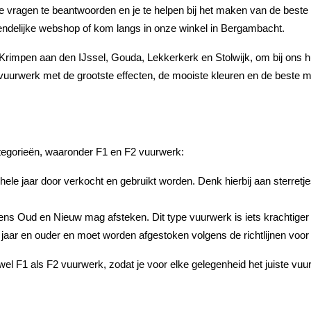
e vragen te beantwoorden en je te helpen bij het maken van de beste
iendelijke webshop of kom langs in onze winkel in Bergambacht.
impen aan den IJssel, Gouda, Lekkerkerk en Stolwijk, om bij ons hun 
op vuurwerk met de grootste effecten, de mooiste kleuren en de best
ategorieën, waaronder F1 en F2 vuurwerk:
ele jaar door verkocht en gebruikt worden. Denk hierbij aan sterretje
ens Oud en Nieuw mag afsteken. Dit type vuurwerk is iets krachtiger e
ar en ouder en moet worden afgestoken volgens de richtlijnen voor e
l F1 als F2 vuurwerk, zodat je voor elke gelegenheid het juiste vuurw