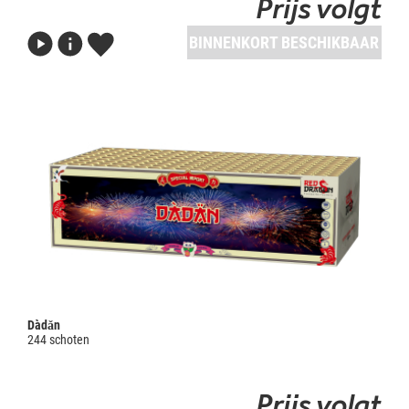
Prijs volgt
BINNENKORT BESCHIKBAAR
Dàdǎn
244 schoten
Prijs volgt