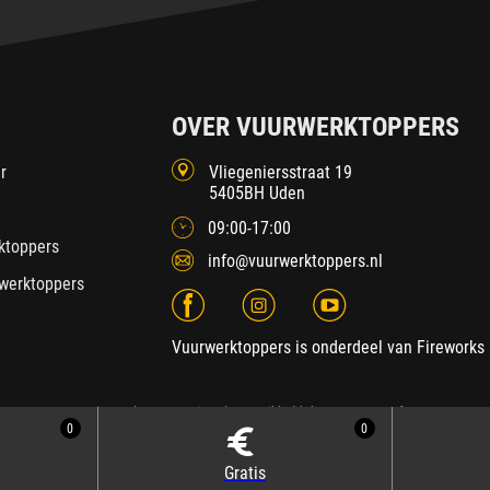
OVER VUURWERKTOPPERS
r
Vliegeniersstraat 19
5405BH Uden
09:00-17:00
ktoppers
info@vuurwerktoppers.nl
werktoppers
Vuurwerktoppers is onderdeel van Fireworks 
2026 Fireworks International
| Ontwikkeld door
SEDNA.software
0
0
Gratis