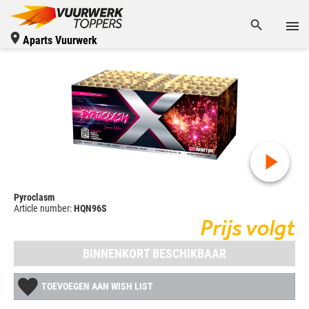
Aparts Vuurwerk
Pyroclasm
Article number:
HQN96S
Prijs volgt
BINNENKORT BESCHIKBAAR
TOEVOEGEN AAN WISH LIST