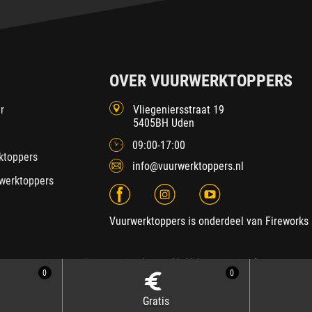
OVER VUURWERKTOPPERS
r
Vliegeniersstraat 19
5405BH Uden
09:00-17:00
ktoppers
info@vuurwerktoppers.nl
werktoppers
Vuurwerktoppers is onderdeel van Fireworks 
2026 Fireworks International
| Ontwikkeld door
SEDNA.software
0
0
Gratis